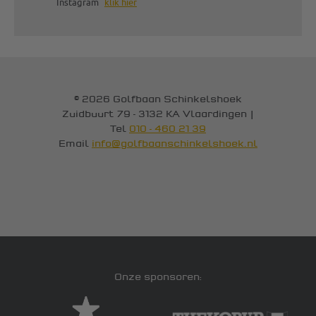
Instagram
klik hier
© 2026 Golfbaan Schinkelshoek
Zuidbuurt 79 - 3132 KA Vlaardingen
|
Tel
010 - 460 21 39
Email
info@golfbaanschinkelshoek.nl
Onze sponsoren: