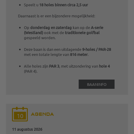
Speelt u
18 holes binnen circa 2,5 uur
Daarnaast is er een bijzondere mogelijkheid:
Op
donderdag en zaterdag
kan op de
A-serie
(Westland)
ook met de
traditionele golfbal
gespeeld worden.
Deze baan is dan een uitdagende
9-holes / PAR-28
met een totale lengte van
816 meter
.
Alle holes zijn
PAR 3
, met uitzondering van
hole 4
(PAR 4).
BAANINFO
AGENDA
10
11 augustus 2026