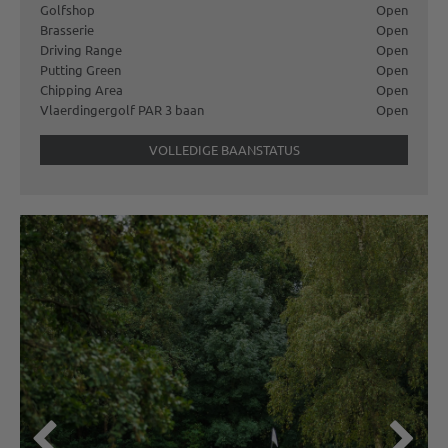
Golfshop
Open
Brasserie
Open
Driving Range
Open
Putting Green
Open
Chipping Area
Open
Vlaerdingergolf PAR 3 baan
Open
VOLLEDIGE BAANSTATUS