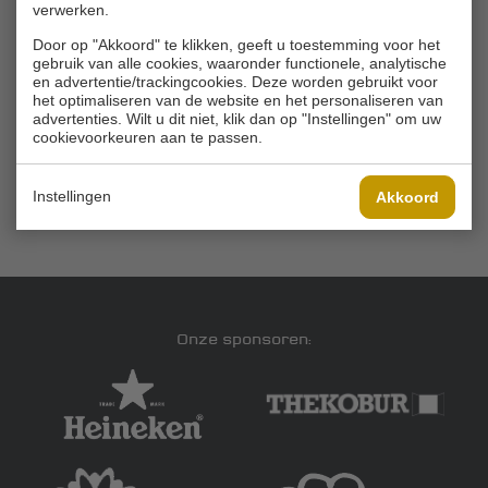
verwerken.
Door op "Akkoord" te klikken, geeft u toestemming voor het
gebruik van alle cookies, waaronder functionele, analytische
© 2026 Golfbaan Schinkelshoek
en advertentie/trackingcookies. Deze worden gebruikt voor
Zuidbuurt 79 - 3132 KA Vlaardingen
|
het optimaliseren van de website en het personaliseren van
Tel
010 - 460 21 39
advertenties. Wilt u dit niet, klik dan op "Instellingen" om uw
Email
info@golfbaanschinkelshoek.nl
cookievoorkeuren aan te passen.
Instellingen
Akkoord
Onze sponsoren: