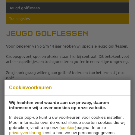
Jeugd golflessen
Trainingsles
JEUGD GOLFLESSEN
Voor jongeren van 6 t/m 14 jaar hebben wij speciale jeugd golflessen.
Groepsgevoel, spel en plezier staan hierbij centraal! Dit betekent veel
actie en spelletjes, en toch goed leren golfen in een veilige omgeving.
Zou je ook graag willen gaan golfen? Iedereen kan het leren. Jij dus
ook!
We gaan weer van start met onze leerzame en vooral hele leuke
Cookievoorkeuren
jeugd golflessen. Schrijf je snel in!
Heb je vragen over de jeugdcursus? Stuur ons dan even een mailtje of
Wij hechten veel waarde aan uw privacy, daarom
bel ons!
informeren wij u over cookies op onze website.
In deze pop-up kunt u uw voorkeuren voor cookies instellen.
INSCHRIJVEN JEUGDCURSUS
Meer informatie over de verschillende soorten cookies die wij
gebruiken, vindt u op onze
cookies
pagina. In onze
privacyverklaring
leest u hoe we uw persoonsgegevens