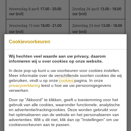
Woensdag 8 april
17.00 - 20.00
Zondag 26 april
13.00 - 18.00
uur (vol)
uur (vol)
Woensdag 13 mei
18.00 - 21.00
Zaterdag 23 mei
13.00 - 18.00
uur (vol)
uur (vol)
Cookievoorkeuren
Woensdag 10 juni
18.00 - 21.00
Zondag 21 juni
13.00 - 18.00
uur (vol)
uur (vol)
Wij hechten veel waarde aan uw privacy, daarom
informeren wij u over cookies op onze website.
Woensdag 15 juli
18.00 - 21.00
Zondag 26 juli
13.00 - 18.00
uur (vol)
uur (vol)
In deze pop-up kunt u uw voorkeuren voor cookies instellen.
Meer informatie over de verschillende soorten cookies die wij
gebruiken, vindt u op onze
cookies
pagina. In onze
Woensdag 12 augustus
18.00 -
Zaterdag 22 augustus
13.00 -
privacyverklaring
leest u hoe we uw persoonsgegevens
21.00 uur (vol)
18.00 uur (vol)
verwerken.
Woensdag 16 september
18.00 -
Zondag 27 september
13.00 -
Door op "Akkoord" te klikken, geeft u toestemming voor het
gebruik van alle cookies, waaronder functionele, analytische
21.00 uur
18.00 uur
en advertentie/trackingcookies. Deze worden gebruikt voor
het optimaliseren van de website en het personaliseren van
Woensdag 7 oktober
17.00 -
Zondag 18 oktober
13.00 -
advertenties. Wilt u dit niet, klik dan op "Instellingen" om uw
20.00 uur
18.00 uur
cookievoorkeuren aan te passen.