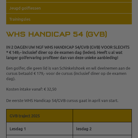
Jeugd golflessen
Trainingsles
WHS HANDICAP 54 (GVB)
IN 2 DAGEN UW NGF WHS HANDICAP 54/GVB (GVB) VOOR SLECHTS
* € 149,– inclusief diner op de examen dag (leden).
Heeft u al wat
langer golfervaring profiteer dan van deze unieke aanbieding!
Een golfer, die geen lid is van Schinkelshoek en wil deelnemen aan de
cursus betaald € 179,- voor de cursus (inclusief diner op de examen
dag).
Kosten intake vanaf: € 32,50
De eerste WHS Handicap 54/GVB cursus gaat in april van start.
GVB traject 2025
Lesdag 1
lesdag 2