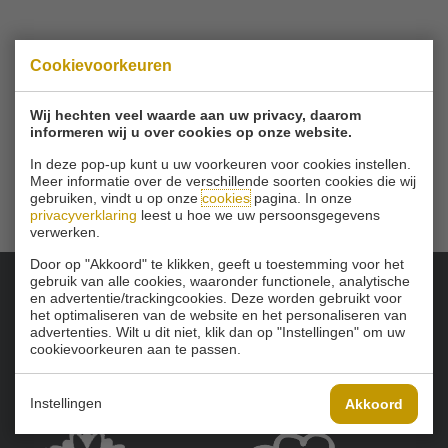
© 2026 Golfbaan Schinkelshoek
Cookievoorkeuren
Zuidbuurt 79 - 3132 KA Vlaardingen
|
Tel
010 - 460 21 39
Wij hechten veel waarde aan uw privacy, daarom
Email
info@golfbaanschinkelshoek.nl
informeren wij u over cookies op onze website.
In deze pop-up kunt u uw voorkeuren voor cookies instellen.
Meer informatie over de verschillende soorten cookies die wij
gebruiken, vindt u op onze
cookies
pagina. In onze
privacyverklaring
leest u hoe we uw persoonsgegevens
verwerken.
Door op "Akkoord" te klikken, geeft u toestemming voor het
gebruik van alle cookies, waaronder functionele, analytische
en advertentie/trackingcookies. Deze worden gebruikt voor
Onze sponsoren:
het optimaliseren van de website en het personaliseren van
advertenties. Wilt u dit niet, klik dan op "Instellingen" om uw
cookievoorkeuren aan te passen.
Instellingen
Akkoord