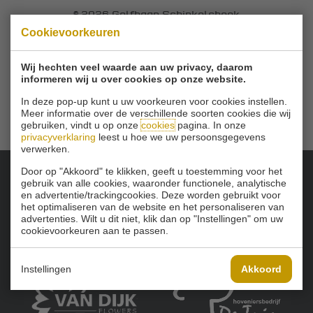
© 2026 Golfbaan Schinkelshoek
Zuidbuurt 79 - 3132 KA Vlaardingen
|
Cookievoorkeuren
Tel
010 - 460 21 39
Email
info@golfbaanschinkelshoek.nl
Wij hechten veel waarde aan uw privacy, daarom
informeren wij u over cookies op onze website.
In deze pop-up kunt u uw voorkeuren voor cookies instellen.
Meer informatie over de verschillende soorten cookies die wij
gebruiken, vindt u op onze
cookies
pagina. In onze
privacyverklaring
leest u hoe we uw persoonsgegevens
verwerken.
Door op "Akkoord" te klikken, geeft u toestemming voor het
gebruik van alle cookies, waaronder functionele, analytische
Onze sponsoren:
en advertentie/trackingcookies. Deze worden gebruikt voor
het optimaliseren van de website en het personaliseren van
advertenties. Wilt u dit niet, klik dan op "Instellingen" om uw
cookievoorkeuren aan te passen.
Instellingen
Akkoord