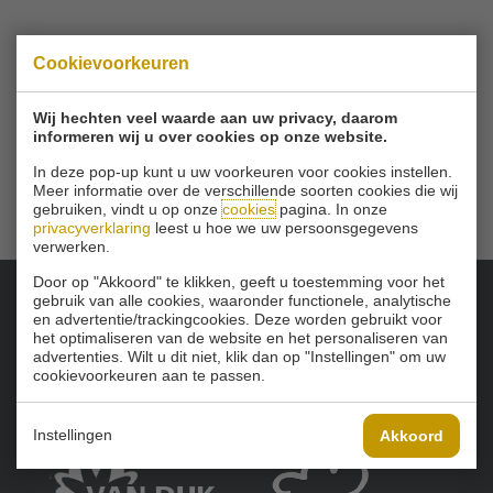
© 2026 Golfbaan Schinkelshoek
Cookievoorkeuren
Zuidbuurt 79 - 3132 KA Vlaardingen
|
Tel
010 - 460 21 39
Email
info@golfbaanschinkelshoek.nl
Wij hechten veel waarde aan uw privacy, daarom
informeren wij u over cookies op onze website.
In deze pop-up kunt u uw voorkeuren voor cookies instellen.
Meer informatie over de verschillende soorten cookies die wij
gebruiken, vindt u op onze
cookies
pagina. In onze
privacyverklaring
leest u hoe we uw persoonsgegevens
verwerken.
Door op "Akkoord" te klikken, geeft u toestemming voor het
gebruik van alle cookies, waaronder functionele, analytische
en advertentie/trackingcookies. Deze worden gebruikt voor
Onze sponsoren:
het optimaliseren van de website en het personaliseren van
advertenties. Wilt u dit niet, klik dan op "Instellingen" om uw
cookievoorkeuren aan te passen.
Instellingen
Akkoord