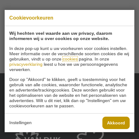
© 2026 Golfbaan Schinkelshoek
Cookievoorkeuren
Zuidbuurt 79 - 3132 KA Vlaardingen
|
Tel
010 - 460 21 39
Email
info@golfbaanschinkelshoek.nl
Wij hechten veel waarde aan uw privacy, daarom
informeren wij u over cookies op onze website.
In deze pop-up kunt u uw voorkeuren voor cookies instellen.
Meer informatie over de verschillende soorten cookies die wij
gebruiken, vindt u op onze
cookies
pagina. In onze
privacyverklaring
leest u hoe we uw persoonsgegevens
verwerken.
Door op "Akkoord" te klikken, geeft u toestemming voor het
gebruik van alle cookies, waaronder functionele, analytische
en advertentie/trackingcookies. Deze worden gebruikt voor
Onze sponsoren:
het optimaliseren van de website en het personaliseren van
advertenties. Wilt u dit niet, klik dan op "Instellingen" om uw
cookievoorkeuren aan te passen.
Instellingen
Akkoord