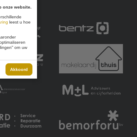
p onze website.
rschillende
aring
leest u hoe
waaronder
 optimaliseren
ellingen" om uw
Akkoord