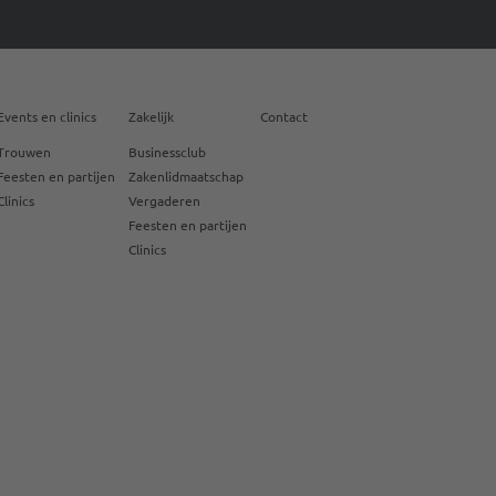
Events en clinics
Zakelijk
Contact
Trouwen
Businessclub
Feesten en partijen
Zakenlidmaatschap
Clinics
Vergaderen
Feesten en partijen
Clinics