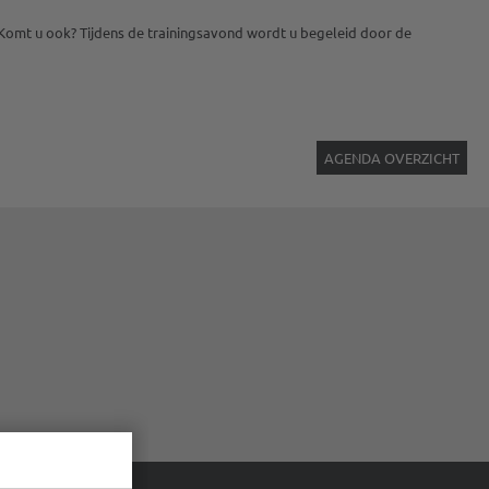
. Komt u ook? Tijdens de trainingsavond wordt u begeleid door de
AGENDA OVERZICHT