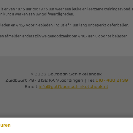
s er van 18.15 uur tot 19.15 uur weer een leuke en leerzame trainingsavond
en kunt u werken aan uw golfvaardigheden.
 leden en € 15,- voor niet-leden. Inclusief 1 uur lang onbeperkt oefenballen.
ren afmelden anders zijn we genoodzaakt om € 10.- aan u door te belasten
© 2026 Golfbaan Schinkelshoek
Zuidbuurt 79 - 3132 KA Vlaardingen
|
Tel
010 - 460 21 39
Email
info@golfbaanschinkelshoek.nl
euren