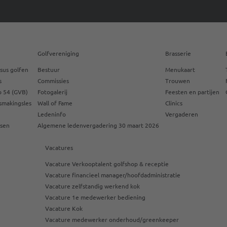
Golfvereniging
Brasserie
sus golfen
Bestuur
Menukaart
s
Commissies
Trouwen
 54 (GVB)
Fotogalerij
Feesten en partijen
smakingsles
Wall of Fame
Clinics
Ledeninfo
Vergaderen
ssen
Algemene ledenvergadering 30 maart 2026
Vacatures
Vacature Verkooptalent golfshop & receptie
Vacature financieel manager/hoofdadministratie
Vacature zelfstandig werkend kok
Vacature 1e medewerker bediening
Vacature Kok
Vacature medewerker onderhoud/greenkeeper