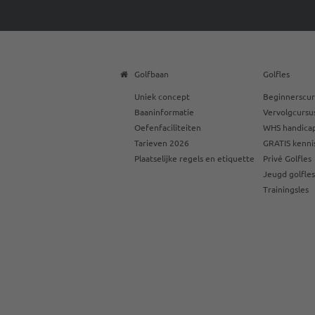
Golfbaan
Golfles
Uniek concept
Beginnerscur
Baaninformatie
Vervolgcursu
Oefenfaciliteiten
WHS handicap
Tarieven 2026
GRATIS kenni
Plaatselijke regels en etiquette
Privé Golfles
Jeugd golfle
Trainingsles