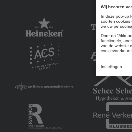
Wij hechten vee
In deze pop-up k
soorten cookies 
we uw persoons
Door op "Akkoord
functionele, ana
van de website en
cookievoorkeure
Instellingen