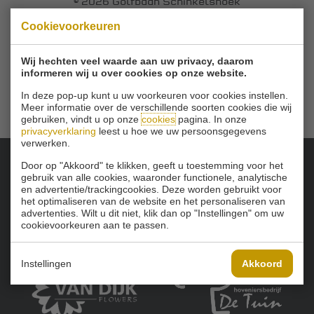
© 2026 Golfbaan Schinkelshoek
Zuidbuurt 79 - 3132 KA Vlaardingen
|
Cookievoorkeuren
Tel
010 - 460 21 39
Email
info@golfbaanschinkelshoek.nl
Wij hechten veel waarde aan uw privacy, daarom
informeren wij u over cookies op onze website.
In deze pop-up kunt u uw voorkeuren voor cookies instellen.
Meer informatie over de verschillende soorten cookies die wij
gebruiken, vindt u op onze
cookies
pagina. In onze
privacyverklaring
leest u hoe we uw persoonsgegevens
verwerken.
Door op "Akkoord" te klikken, geeft u toestemming voor het
gebruik van alle cookies, waaronder functionele, analytische
Onze sponsoren:
en advertentie/trackingcookies. Deze worden gebruikt voor
het optimaliseren van de website en het personaliseren van
advertenties. Wilt u dit niet, klik dan op "Instellingen" om uw
cookievoorkeuren aan te passen.
Instellingen
Akkoord