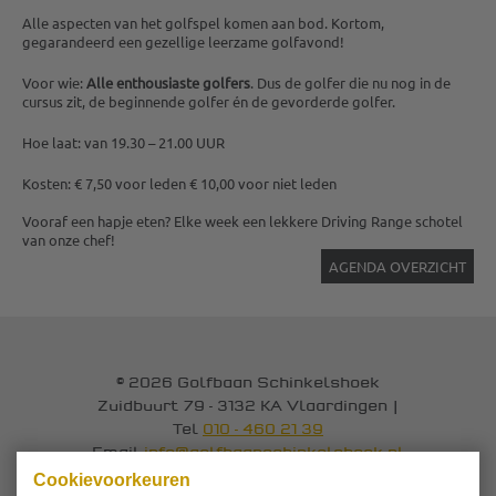
Alle aspecten van het golfspel komen aan bod. Kortom,
gegarandeerd een gezellige leerzame golfavond!
Voor wie:
Alle enthousiaste golfers
. Dus de golfer die nu nog in de
cursus zit, de beginnende golfer én de gevorderde golfer.
Hoe laat: van 19.30 – 21.00 UUR
Kosten: € 7,50 voor leden € 10,00 voor niet leden
Vooraf een hapje eten? Elke week een lekkere Driving Range schotel
van onze chef!
AGENDA OVERZICHT
© 2026 Golfbaan Schinkelshoek
Zuidbuurt 79 - 3132 KA Vlaardingen
|
Tel
010 - 460 21 39
Email
info@golfbaanschinkelshoek.nl
Cookievoorkeuren