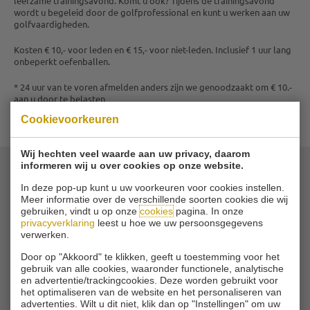
leerzame trainingsavond. Komt u ook? Tijdens de trainingsavond
wordt u begeleid door de golfprofessional en kunt u werken aan uw
golfvaardigheden.
Kosten € 10,- voor leden en € 15,- voor niet-leden. Inclusief 1 uur lang
onbeperkt oefenballen.
* 24 uur van te voren afmelden anders zijn we genoodzaakt om € 10.-
aan u door te belasten
AGENDA OVERZICHT
Cookievoorkeuren
Wij hechten veel waarde aan uw privacy, daarom
informeren wij u over cookies op onze website.
In deze pop-up kunt u uw voorkeuren voor cookies instellen.
© 2026 Golfbaan Schinkelshoek
Meer informatie over de verschillende soorten cookies die wij
Zuidbuurt 79 - 3132 KA Vlaardingen
|
gebruiken, vindt u op onze
cookies
pagina. In onze
Tel
010 - 460 21 39
privacyverklaring
leest u hoe we uw persoonsgegevens
Email
info@golfbaanschinkelshoek.nl
verwerken.
Door op "Akkoord" te klikken, geeft u toestemming voor het
gebruik van alle cookies, waaronder functionele, analytische
en advertentie/trackingcookies. Deze worden gebruikt voor
het optimaliseren van de website en het personaliseren van
advertenties. Wilt u dit niet, klik dan op "Instellingen" om uw