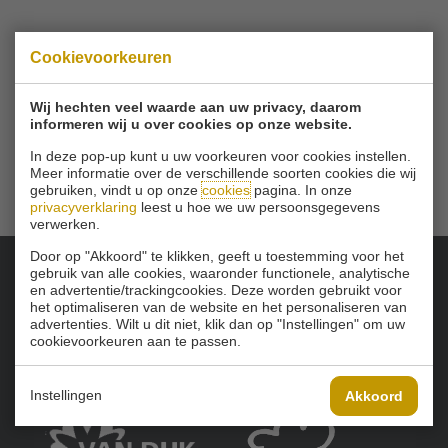
© 2026 Golfbaan Schinkelshoek
Cookievoorkeuren
Zuidbuurt 79 - 3132 KA Vlaardingen
|
Tel
010 - 460 21 39
Email
info@golfbaanschinkelshoek.nl
Wij hechten veel waarde aan uw privacy, daarom
informeren wij u over cookies op onze website.
In deze pop-up kunt u uw voorkeuren voor cookies instellen.
Meer informatie over de verschillende soorten cookies die wij
gebruiken, vindt u op onze
cookies
pagina. In onze
privacyverklaring
leest u hoe we uw persoonsgegevens
verwerken.
Door op "Akkoord" te klikken, geeft u toestemming voor het
gebruik van alle cookies, waaronder functionele, analytische
en advertentie/trackingcookies. Deze worden gebruikt voor
Onze sponsoren:
het optimaliseren van de website en het personaliseren van
advertenties. Wilt u dit niet, klik dan op "Instellingen" om uw
cookievoorkeuren aan te passen.
Instellingen
Akkoord