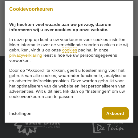
Zuidbuurt 79 - 3132 KA Vlaardingen
|
Cookievoorkeuren
Tel
010 - 460 21 39
Email
info@golfbaanschinkelshoek.nl
Wij hechten veel waarde aan uw privacy, daarom
informeren wij u over cookies op onze website.
In deze pop-up kunt u uw voorkeuren voor cookies instellen.
Meer informatie over de verschillende soorten cookies die wij
gebruiken, vindt u op onze
cookies
pagina. In onze
privacyverklaring
leest u hoe we uw persoonsgegevens
verwerken.
Door op "Akkoord" te klikken, geeft u toestemming voor het
Onze sponsoren:
gebruik van alle cookies, waaronder functionele, analytische
en advertentie/trackingcookies. Deze worden gebruikt voor
het optimaliseren van de website en het personaliseren van
advertenties. Wilt u dit niet, klik dan op "Instellingen" om uw
cookievoorkeuren aan te passen.
Instellingen
Akkoord