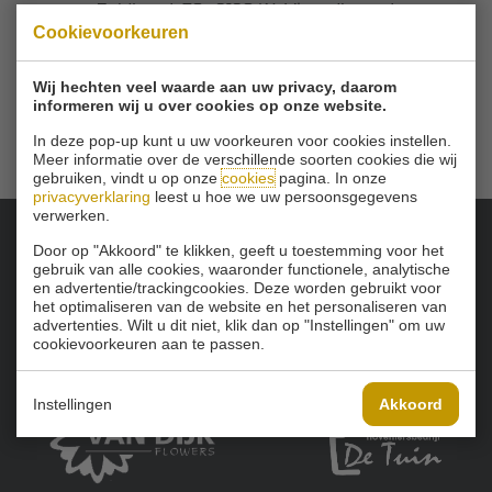
Zuidbuurt 79 - 3132 KA Vlaardingen
|
Cookievoorkeuren
Tel
010 - 460 21 39
Email
info@golfbaanschinkelshoek.nl
Wij hechten veel waarde aan uw privacy, daarom
informeren wij u over cookies op onze website.
In deze pop-up kunt u uw voorkeuren voor cookies instellen.
Meer informatie over de verschillende soorten cookies die wij
gebruiken, vindt u op onze
cookies
pagina. In onze
privacyverklaring
leest u hoe we uw persoonsgegevens
verwerken.
Door op "Akkoord" te klikken, geeft u toestemming voor het
Onze sponsoren:
gebruik van alle cookies, waaronder functionele, analytische
en advertentie/trackingcookies. Deze worden gebruikt voor
het optimaliseren van de website en het personaliseren van
advertenties. Wilt u dit niet, klik dan op "Instellingen" om uw
cookievoorkeuren aan te passen.
Instellingen
Akkoord