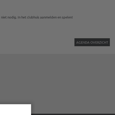
niet nodig. In het clubhuis aanmelden en spelen!
AGENDA OVERZICHT