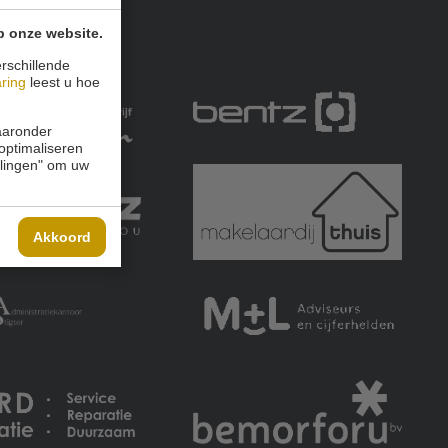
p onze website.
rschillende
aring
leest u hoe
waaronder
 optimaliseren
ellingen" om uw
Akkoord