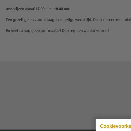
Inschrijven vanaf
17.00 uur - 18.00 uur.
Een gezellige en vooral laagdrempelige wedstrijd. Dus iedereen met mini
En heeft u nog geen golfmaatje? Dan regelen we dat voor u !
Cookievoork