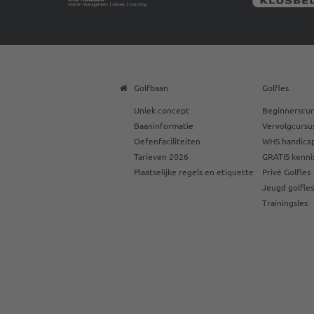
Golfbaan
Golfles
Uniek concept
Beginnerscur
Baaninformatie
Vervolgcursu
Oefenfaciliteiten
WHS handicap
Tarieven 2026
GRATIS kenni
Plaatselijke regels en etiquette
Privé Golfles
Jeugd golfle
Trainingsles