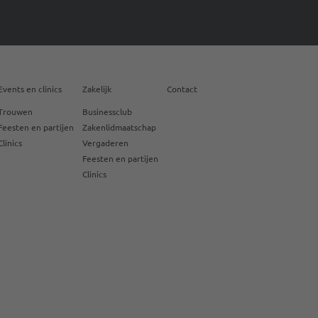
Events en clinics
Zakelijk
Contact
Trouwen
Businessclub
Feesten en partijen
Zakenlidmaatschap
Clinics
Vergaderen
Feesten en partijen
Clinics