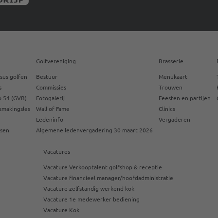
Golfvereniging
Brasserie
sus golfen
Bestuur
Menukaart
s
Commissies
Trouwen
 54 (GVB)
Fotogalerij
Feesten en partijen
smakingsles
Wall of Fame
Clinics
Ledeninfo
Vergaderen
ssen
Algemene ledenvergadering 30 maart 2026
Vacatures
Vacature Verkooptalent golfshop & receptie
Vacature financieel manager/hoofdadministratie
Vacature zelfstandig werkend kok
Vacature 1e medewerker bediening
Vacature Kok