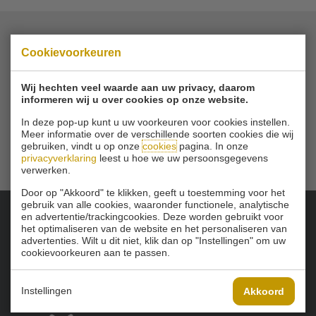
Cookievoorkeuren
© 2026 Golfbaan Schinkelshoek
Zuidbuurt 79 - 3132 KA Vlaardingen
|
Tel
010 - 460 21 39
Wij hechten veel waarde aan uw privacy, daarom
Email
info@golfbaanschinkelshoek.nl
informeren wij u over cookies op onze website.
In deze pop-up kunt u uw voorkeuren voor cookies instellen.
Meer informatie over de verschillende soorten cookies die wij
gebruiken, vindt u op onze
cookies
pagina. In onze
privacyverklaring
leest u hoe we uw persoonsgegevens
verwerken.
Door op "Akkoord" te klikken, geeft u toestemming voor het
gebruik van alle cookies, waaronder functionele, analytische
en advertentie/trackingcookies. Deze worden gebruikt voor
het optimaliseren van de website en het personaliseren van
Onze sponsoren:
advertenties. Wilt u dit niet, klik dan op "Instellingen" om uw
cookievoorkeuren aan te passen.
Instellingen
Akkoord