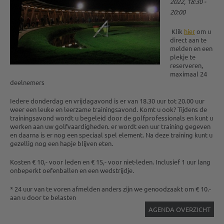
2022, 18:30 -
20:00
Klik
hier
om u
direct aan te
melden en een
plekje te
reserveren,
maximaal 24
deelnemers
Iedere donderdag en vrijdagavond is er van 18.30 uur tot 20.00 uur
weer een leuke en leerzame trainingsavond. Komt u ook? Tijdens de
trainingsavond wordt u begeleid door de golfprofessionals en kunt u
werken aan uw golfvaardigheden. er wordt een uur training gegeven
en daarna is er nog een speciaal spel element. Na deze training kunt u
gezellig nog een hapje blijven eten.
Kosten € 10,- voor leden en € 15,- voor niet-leden. Inclusief 1 uur lang
onbeperkt oefenballen en een wedstrijdje.
* 24 uur van te voren afmelden anders zijn we genoodzaakt om € 10.-
aan u door te belasten
AGENDA OVERZICHT