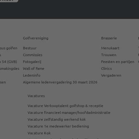
Golfvereniging
Brasserie
sus golfen
Bestuur
Menukaart
s
Commissies
Trouwen
 54 (GVB)
Fotogalerij
Feesten en partijen
smakingsles
Wall of Fame
Clinics
Ledeninfo
Vergaderen
ssen
Algemene ledenvergadering 30 maart 2026
Vacatures
Vacature Verkooptalent golfshop & receptie
Vacature financieel manager/hoofdadministratie
Vacature zelfstandig werkend kok
Vacature 1e medewerker bediening
Vacature Kok