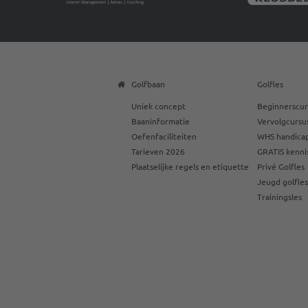
Golfbaan
Golfles
Uniek concept
Beginnerscur
Baaninformatie
Vervolgcursu
Oefenfaciliteiten
WHS handicap
Tarieven 2026
GRATIS kenni
Plaatselijke regels en etiquette
Privé Golfles
Jeugd golfle
Trainingsles