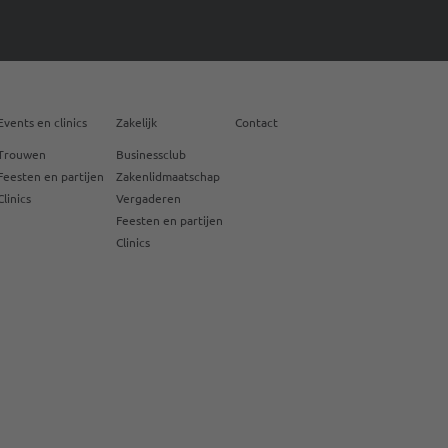
Events en clinics
Zakelijk
Contact
Trouwen
Businessclub
Feesten en partijen
Zakenlidmaatschap
Clinics
Vergaderen
Feesten en partijen
Clinics