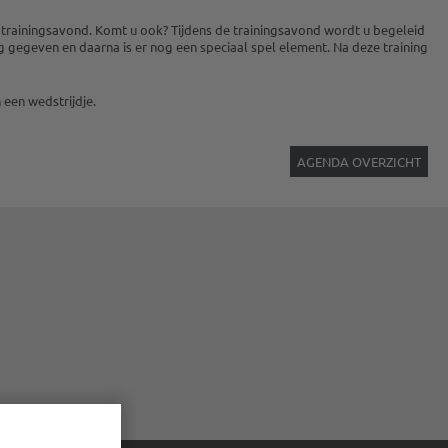
e trainingsavond. Komt u ook? Tijdens de trainingsavond wordt u begeleid
 gegeven en daarna is er nog een speciaal spel element. Na deze training
 een wedstrijdje.
AGENDA OVERZICHT