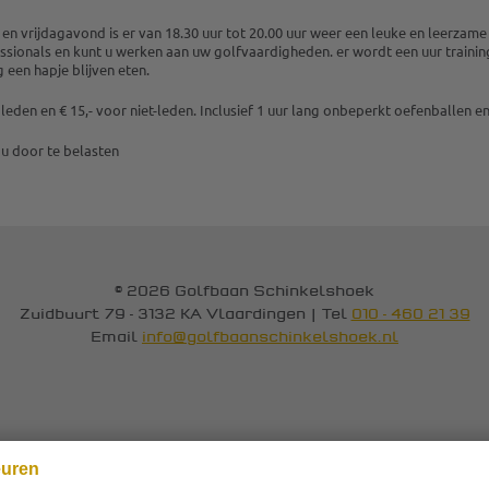
n vrijdagavond is er van 18.30 uur tot 20.00 uur weer een leuke en leerzam
sionals en kunt u werken aan uw golfvaardigheden. er wordt een uur training
g een hapje blijven eten.
 leden en € 15,- voor niet-leden. Inclusief 1 uur lang onbeperkt oefenballen en
 u door te belasten
© 2026 Golfbaan Schinkelshoek
Zuidbuurt 79 - 3132 KA Vlaardingen
|
Tel
010 - 460 21 39
Email
info@golfbaanschinkelshoek.nl
euren