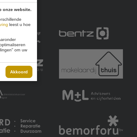
p onze website.
rschillende
aring
leest u hoe
waaronder
 optimaliseren
ellingen" om uw
Akkoord