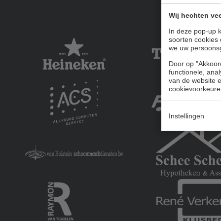
Wij hechten vee
In deze pop-up k
soorten cookies 
we uw persoons
Door op "Akkoord
functionele, ana
van de website en
cookievoorkeure
Instellingen