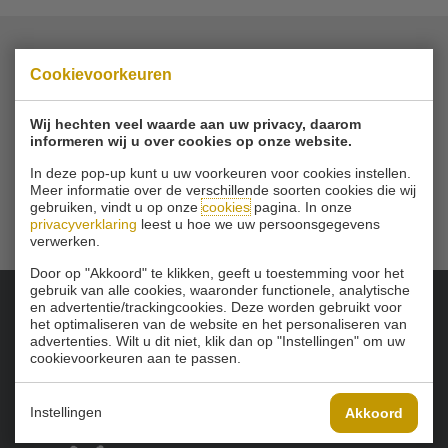
Cookievoorkeuren
© 2026 Golfbaan Schinkelshoek
Zuidbuurt 79 - 3132 KA Vlaardingen
|
Tel
010 - 460 21 39
Wij hechten veel waarde aan uw privacy, daarom
Email
info@golfbaanschinkelshoek.nl
informeren wij u over cookies op onze website.
In deze pop-up kunt u uw voorkeuren voor cookies instellen.
Meer informatie over de verschillende soorten cookies die wij
gebruiken, vindt u op onze
cookies
pagina. In onze
privacyverklaring
leest u hoe we uw persoonsgegevens
verwerken.
Door op "Akkoord" te klikken, geeft u toestemming voor het
gebruik van alle cookies, waaronder functionele, analytische
en advertentie/trackingcookies. Deze worden gebruikt voor
het optimaliseren van de website en het personaliseren van
Onze sponsoren:
advertenties. Wilt u dit niet, klik dan op "Instellingen" om uw
cookievoorkeuren aan te passen.
Instellingen
Akkoord