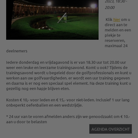
2023, 18:30 -
20:00
Klik
hier
om u
direct aan te
melden en een
plekje te
reserveren,
maximaal 24
deelnemers
Iedere donderdag en vrijdagavond is er van 18.30 uur tot 20.00 uur
weer een leuke en leerzame trainingsavond. Komt u ook? Tijdens de
trainingsavond wordt u begeleid door de golfprofessionals en kunt u
werken aan uw golfvaardigheden. er wordt een uur training gegeven
en daarna is er nog een speciaal spel element. Na deze training kunt u
gezellig nog een hapje blijven eten.
Kosten € 10,- voor leden en € 15,- voor niet-leden. Inclusief 1 uur lang
onbeperkt oefenballen en een wedstrijdje.
* 24 uur van te voren afmelden anders zijn we genoodzaakt om € 10.-
aan u door te belasten
AGENDA OVERZICHT