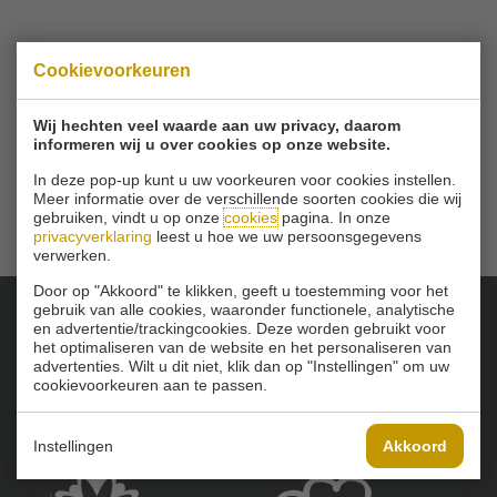
© 2026 Golfbaan Schinkelshoek
Cookievoorkeuren
Zuidbuurt 79 - 3132 KA Vlaardingen
|
Tel
010 - 460 21 39
Wij hechten veel waarde aan uw privacy, daarom
Email
info@golfbaanschinkelshoek.nl
informeren wij u over cookies op onze website.
In deze pop-up kunt u uw voorkeuren voor cookies instellen.
Meer informatie over de verschillende soorten cookies die wij
gebruiken, vindt u op onze
cookies
pagina. In onze
privacyverklaring
leest u hoe we uw persoonsgegevens
verwerken.
Door op "Akkoord" te klikken, geeft u toestemming voor het
gebruik van alle cookies, waaronder functionele, analytische
en advertentie/trackingcookies. Deze worden gebruikt voor
Onze sponsoren:
het optimaliseren van de website en het personaliseren van
advertenties. Wilt u dit niet, klik dan op "Instellingen" om uw
cookievoorkeuren aan te passen.
Instellingen
Akkoord