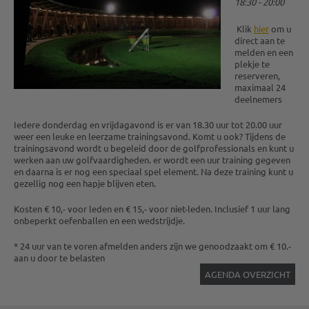
18:30 - 20:00
Klik
hier
om u
direct aan te
melden en een
plekje te
reserveren,
maximaal 24
deelnemers
Iedere donderdag en vrijdagavond is er van 18.30 uur tot 20.00 uur
weer een leuke en leerzame trainingsavond. Komt u ook? Tijdens de
trainingsavond wordt u begeleid door de golfprofessionals en kunt u
werken aan uw golfvaardigheden. er wordt een uur training gegeven
en daarna is er nog een speciaal spel element. Na deze training kunt u
gezellig nog een hapje blijven eten.
Kosten € 10,- voor leden en € 15,- voor niet-leden. Inclusief 1 uur lang
onbeperkt oefenballen en een wedstrijdje.
* 24 uur van te voren afmelden anders zijn we genoodzaakt om € 10.-
aan u door te belasten
AGENDA OVERZICHT