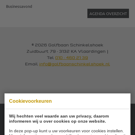
Businessavond
AGENDA OVERZICHT
© 2026 Golfbaan Schinkelshoek
Zuidbuurt 79 - 3132 KA Vlaardingen
|
Tel
010 - 460 21 39
Email
info@golfbaanschinkelshoek.nl
Cookievoorkeuren
Wij hechten veel waarde aan uw privacy, daarom
informeren wij u over cookies op onze website.
Onze sponsoren:
In deze pop-up kunt u uw voorkeuren voor cookies instellen.