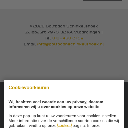
© 2026 Golfbaan Schinkelshoek
Zuidbuurt 79 - 3132 KA Vlaardingen
|
Tel
010 - 460 21 39
Email
info@golfbaanschinkelshoek.nl
Cookievoorkeuren
Onze sponsoren:
Wij hechten veel waarde aan uw privacy, daarom
informeren wij u over cookies op onze website.
In deze pop-up kunt u uw voorkeuren voor cookies instellen.
Meer informatie over de verschillende soorten cookies die wij
gebruiken, vindt u op onze
cookies
pagina. In onze