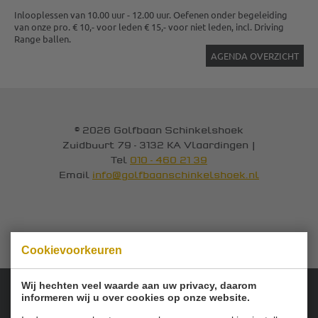
Inlooplessen van 10.00 uur - 12.00 uur. Oefenen onder begeleiding
van onze pro. € 10,- voor leden € 15,- voor niet leden, incl. Driving
Range ballen.
AGENDA OVERZICHT
© 2026 Golfbaan Schinkelshoek
Zuidbuurt 79 - 3132 KA Vlaardingen
|
Tel
010 - 460 21 39
Email
info@golfbaanschinkelshoek.nl
Cookievoorkeuren
Wij hechten veel waarde aan uw privacy, daarom
informeren wij u over cookies op onze website.
Onze sponsoren: