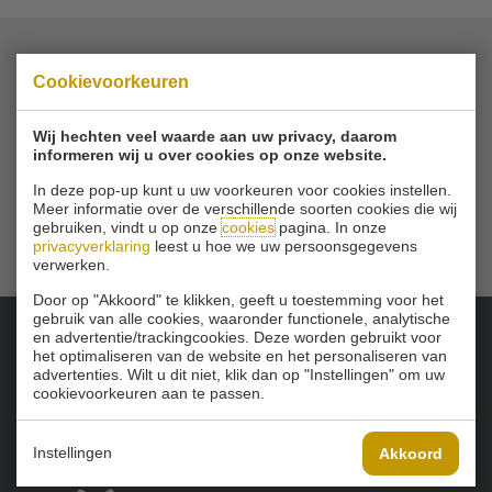
Cookievoorkeuren
© 2026 Golfbaan Schinkelshoek
Zuidbuurt 79 - 3132 KA Vlaardingen
|
Tel
010 - 460 21 39
Wij hechten veel waarde aan uw privacy, daarom
Email
info@golfbaanschinkelshoek.nl
informeren wij u over cookies op onze website.
In deze pop-up kunt u uw voorkeuren voor cookies instellen.
Meer informatie over de verschillende soorten cookies die wij
gebruiken, vindt u op onze
cookies
pagina. In onze
privacyverklaring
leest u hoe we uw persoonsgegevens
verwerken.
Door op "Akkoord" te klikken, geeft u toestemming voor het
gebruik van alle cookies, waaronder functionele, analytische
en advertentie/trackingcookies. Deze worden gebruikt voor
het optimaliseren van de website en het personaliseren van
Onze sponsoren:
advertenties. Wilt u dit niet, klik dan op "Instellingen" om uw
cookievoorkeuren aan te passen.
Instellingen
Akkoord