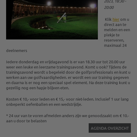
2023, 18:30 -
20:00
Klik
hier
om u
direct aan te
melden en een
plekje te
reserveren,
maximaal 24
deelnemers
Iedere donderdag en vrijdagavond is er van 18.30 uur tot 20.00 uur
weer een leuke en leerzame trainingsavond. Komt u ook? Tijdens de
trainingsavond wordt u begeleid door de golfprofessionals en kunt u
werken aan uw golfvaardigheden. er wordt een uur training gegeven
en daarna is er nog een speciaal spel element. Na deze training kunt u
gezellig nog een hapje blijven eten.
Kosten € 10,- voor leden en € 15,- voor niet-leden. Inclusief 1 uur lang
onbeperkt oefenballen en een wedstrijdje.
* 24 uur van te voren afmelden anders zijn we genoodzaakt om € 10.-
aan u door te belasten
AGENDA OVERZICHT