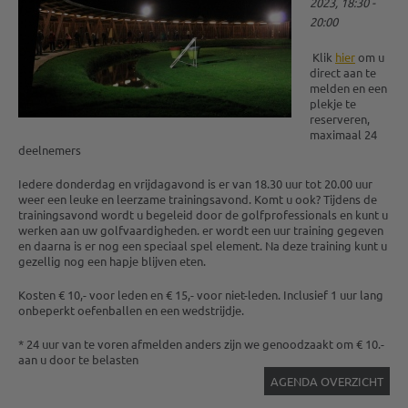
2023, 18:30 -
20:00
Klik
hier
om u
direct aan te
melden en een
plekje te
reserveren,
maximaal 24
deelnemers
Iedere donderdag en vrijdagavond is er van 18.30 uur tot 20.00 uur
weer een leuke en leerzame trainingsavond. Komt u ook? Tijdens de
trainingsavond wordt u begeleid door de golfprofessionals en kunt u
werken aan uw golfvaardigheden. er wordt een uur training gegeven
en daarna is er nog een speciaal spel element. Na deze training kunt u
gezellig nog een hapje blijven eten.
Kosten € 10,- voor leden en € 15,- voor niet-leden. Inclusief 1 uur lang
onbeperkt oefenballen en een wedstrijdje.
* 24 uur van te voren afmelden anders zijn we genoodzaakt om € 10.-
aan u door te belasten
AGENDA OVERZICHT