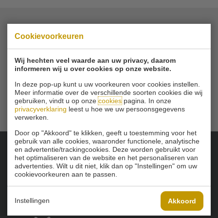
Cookievoorkeuren
© 2026 Golfbaan Schinkelshoek
Zuidbuurt 79 - 3132 KA Vlaardingen
|
Tel
010 - 460 21 39
Wij hechten veel waarde aan uw privacy, daarom
Email
info@golfbaanschinkelshoek.nl
informeren wij u over cookies op onze website.
In deze pop-up kunt u uw voorkeuren voor cookies instellen.
Meer informatie over de verschillende soorten cookies die wij
gebruiken, vindt u op onze
cookies
pagina. In onze
privacyverklaring
leest u hoe we uw persoonsgegevens
verwerken.
Door op "Akkoord" te klikken, geeft u toestemming voor het
gebruik van alle cookies, waaronder functionele, analytische
en advertentie/trackingcookies. Deze worden gebruikt voor
het optimaliseren van de website en het personaliseren van
Onze sponsoren:
advertenties. Wilt u dit niet, klik dan op "Instellingen" om uw
cookievoorkeuren aan te passen.
Instellingen
Akkoord