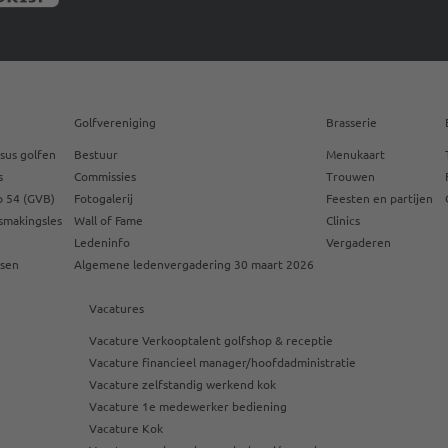
Golfvereniging
Brasserie
sus golfen
Bestuur
Menukaart
s
Commissies
Trouwen
 54 (GVB)
Fotogalerij
Feesten en partijen
smakingsles
Wall of Fame
Clinics
Ledeninfo
Vergaderen
ssen
Algemene ledenvergadering 30 maart 2026
Vacatures
Vacature Verkooptalent golfshop & receptie
Vacature financieel manager/hoofdadministratie
Vacature zelfstandig werkend kok
Vacature 1e medewerker bediening
Vacature Kok