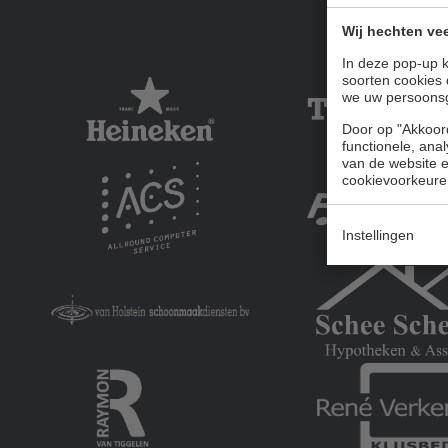
Wij hechten vee
In deze pop-up k
soorten cookies 
we uw persoons
Door op "Akkoord
functionele, ana
van de website en
cookievoorkeure
Instellingen