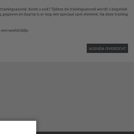
e trainingsavond. Komt u ook? Tijdens de trainingsavond wordt u begeleid
 gegeven en daarna is er nog een speciaal spel element. Na deze training
 een wedstrijdje.
AGENDA OVERZICHT