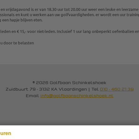
n vrijdagavond is er van 18.30 uur tot 20.00 uur weer een leuke en leerzam
sionals en kunt u werken aan uw golfvaardigheden. er wordt een uur training
g een hapje blijven eten.
 leden en € 15,- voor niet-leden. Inclusief 1 uur lang onbeperkt oefenballen en
 u door te belasten
© 2026 Golfbaan Schinkelshoek
Zuidbuurt 79 - 3132 KA Vlaardingen
|
Tel
010 - 460 21 39
Email
info@golfbaanschinkelshoek.nl
euren