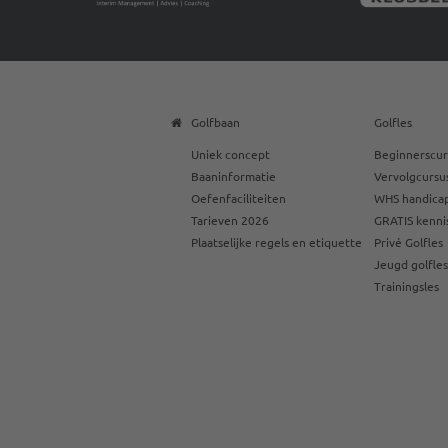
Golfbaan
Golfles
Uniek concept
Beginnerscur
Baaninformatie
Vervolgcursu
Oefenfaciliteiten
WHS handicap
Tarieven 2026
GRATIS kenni
Plaatselijke regels en etiquette
Privé Golfles
Jeugd golfle
Trainingsles