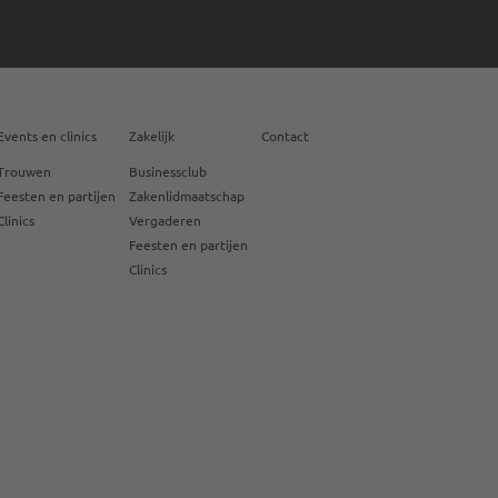
Events en clinics
Zakelijk
Contact
Trouwen
Businessclub
Feesten en partijen
Zakenlidmaatschap
Clinics
Vergaderen
Feesten en partijen
Clinics