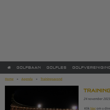
GOLFBAAN
GOLFLES
GOLFVERENIGIN
Home
»
Agenda
»
Trainingsavond
TRAININ
24 november 2023, 
Klik
hier
om u dire