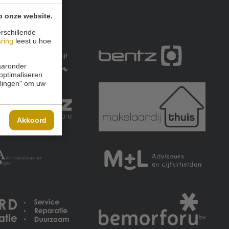
p onze website.
rschillende
aring
leest u hoe
waaronder
 optimaliseren
ellingen" om uw
Akkoord