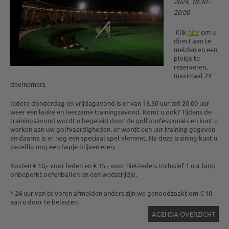
2024, 18:30 -
20:00
Klik
hier
om u
direct aan te
melden en een
plekje te
reserveren,
maximaal 24
deelnemers
Iedere donderdag en vrijdagavond is er van 18.30 uur tot 20.00 uur
weer een leuke en leerzame trainingsavond. Komt u ook? Tijdens de
trainingsavond wordt u begeleid door de golfprofessionals en kunt u
werken aan uw golfvaardigheden. er wordt een uur training gegeven
en daarna is er nog een speciaal spel element. Na deze training kunt u
gezellig nog een hapje blijven eten.
Kosten € 10,- voor leden en € 15,- voor niet-leden. Inclusief 1 uur lang
onbeperkt oefenballen en een wedstrijdje.
* 24 uur van te voren afmelden anders zijn we genoodzaakt om € 10.-
aan u door te belasten
AGENDA OVERZICHT