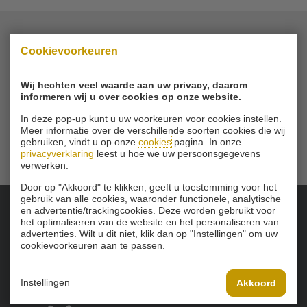
Cookievoorkeuren
© 2026 Golfbaan Schinkelshoek
Zuidbuurt 79 - 3132 KA Vlaardingen
|
Tel
010 - 460 21 39
Wij hechten veel waarde aan uw privacy, daarom
Email
info@golfbaanschinkelshoek.nl
informeren wij u over cookies op onze website.
In deze pop-up kunt u uw voorkeuren voor cookies instellen.
Meer informatie over de verschillende soorten cookies die wij
gebruiken, vindt u op onze
cookies
pagina. In onze
privacyverklaring
leest u hoe we uw persoonsgegevens
verwerken.
Door op "Akkoord" te klikken, geeft u toestemming voor het
gebruik van alle cookies, waaronder functionele, analytische
en advertentie/trackingcookies. Deze worden gebruikt voor
het optimaliseren van de website en het personaliseren van
Onze sponsoren:
advertenties. Wilt u dit niet, klik dan op "Instellingen" om uw
cookievoorkeuren aan te passen.
Instellingen
Akkoord