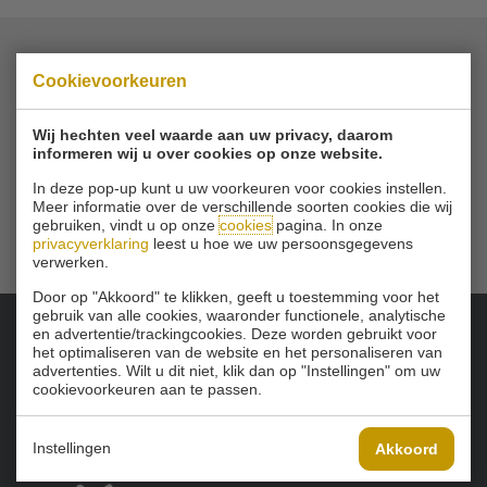
Cookievoorkeuren
© 2026 Golfbaan Schinkelshoek
Zuidbuurt 79 - 3132 KA Vlaardingen
|
Tel
010 - 460 21 39
Wij hechten veel waarde aan uw privacy, daarom
Email
info@golfbaanschinkelshoek.nl
informeren wij u over cookies op onze website.
In deze pop-up kunt u uw voorkeuren voor cookies instellen.
Meer informatie over de verschillende soorten cookies die wij
gebruiken, vindt u op onze
cookies
pagina. In onze
privacyverklaring
leest u hoe we uw persoonsgegevens
verwerken.
Door op "Akkoord" te klikken, geeft u toestemming voor het
gebruik van alle cookies, waaronder functionele, analytische
en advertentie/trackingcookies. Deze worden gebruikt voor
het optimaliseren van de website en het personaliseren van
Onze sponsoren:
advertenties. Wilt u dit niet, klik dan op "Instellingen" om uw
cookievoorkeuren aan te passen.
Instellingen
Akkoord