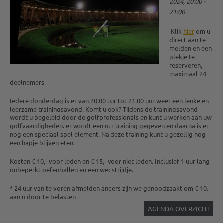
2024, 20:00 -
21:00
Klik
hier
om u
direct aan te
melden en een
plekje te
reserveren,
maximaal 24
deelnemers
Iedere donderdag is er van 20.00 uur tot 21.00 uur weer een leuke en
leerzame trainingsavond. Komt u ook? Tijdens de trainingsavond
wordt u begeleid door de golfprofessionals en kunt u werken aan uw
golfvaardigheden. er wordt een uur training gegeven en daarna is er
nog een speciaal spel element. Na deze training kunt u gezellig nog
een hapje blijven eten.
Kosten € 10,- voor leden en € 15,- voor niet-leden. Inclusief 1 uur lang
onbeperkt oefenballen en een wedstrijdje.
* 24 uur van te voren afmelden anders zijn we genoodzaakt om € 10.-
aan u door te belasten
AGENDA OVERZICHT