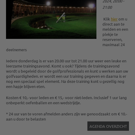
2024, 20:00 -
21:00
Klik
hier
om u
direct aan te
melden en een
plekje te
reserveren,
maximaal 24
deelnemers
Iedere donderdag is er van 20.00 uur tot 21.00 uur weer een leuke en
leerzame trainingsavond. Komt u ook? Tijdens de trainingsavond
wordt u begeleid door de golfprofessionals en kunt u werken aan uw
golfvaardigheden. er wordt een uur training gegeven en daarna is er
nog een speciaal spel element. Na deze training kunt u gezellig nog
een hapje blijven eten.
Kosten € 10,- voor leden en € 15,- voor niet-leden. Inclusief 1 uur lang
onbeperkt oefenballen en een wedstrijdje.
* 24 uur van te voren afmelden anders zijn we genoodzaakt om € 10.-
aan u door te belasten
AGENDA OVERZICHT