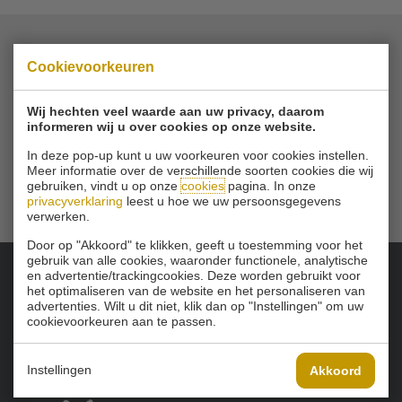
Cookievoorkeuren
© 2026 Golfbaan Schinkelshoek
Zuidbuurt 79 - 3132 KA Vlaardingen
|
Tel
010 - 460 21 39
Wij hechten veel waarde aan uw privacy, daarom
Email
info@golfbaanschinkelshoek.nl
informeren wij u over cookies op onze website.
In deze pop-up kunt u uw voorkeuren voor cookies instellen.
Meer informatie over de verschillende soorten cookies die wij
gebruiken, vindt u op onze
cookies
pagina. In onze
privacyverklaring
leest u hoe we uw persoonsgegevens
verwerken.
Door op "Akkoord" te klikken, geeft u toestemming voor het
gebruik van alle cookies, waaronder functionele, analytische
en advertentie/trackingcookies. Deze worden gebruikt voor
het optimaliseren van de website en het personaliseren van
Onze sponsoren:
advertenties. Wilt u dit niet, klik dan op "Instellingen" om uw
cookievoorkeuren aan te passen.
Instellingen
Akkoord