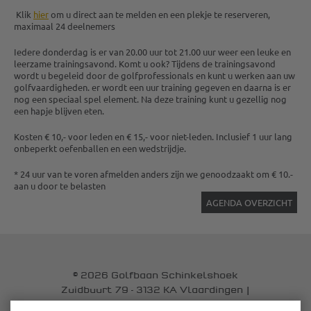
Klik
hier
om u direct aan te melden en een plekje te reserveren,
maximaal 24 deelnemers
Iedere donderdag is er van 20.00 uur tot 21.00 uur weer een leuke en
leerzame trainingsavond. Komt u ook? Tijdens de trainingsavond
wordt u begeleid door de golfprofessionals en kunt u werken aan uw
golfvaardigheden. er wordt een uur training gegeven en daarna is er
nog een speciaal spel element. Na deze training kunt u gezellig nog
een hapje blijven eten.
Kosten € 10,- voor leden en € 15,- voor niet-leden. Inclusief 1 uur lang
onbeperkt oefenballen en een wedstrijdje.
* 24 uur van te voren afmelden anders zijn we genoodzaakt om € 10.-
aan u door te belasten
AGENDA OVERZICHT
© 2026 Golfbaan Schinkelshoek
Zuidbuurt 79 - 3132 KA Vlaardingen
|
Tel
010 - 460 21 39