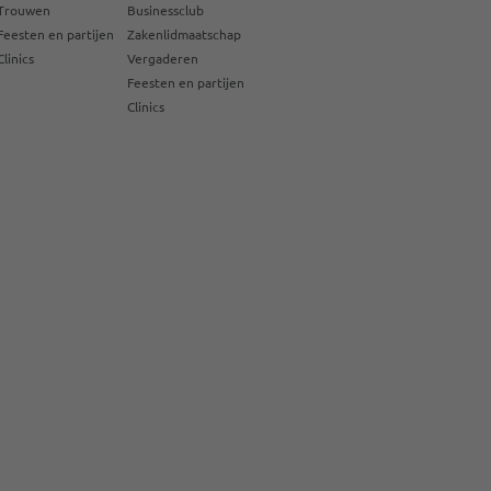
Trouwen
Businessclub
Feesten en partijen
Zakenlidmaatschap
Clinics
Vergaderen
Feesten en partijen
Clinics