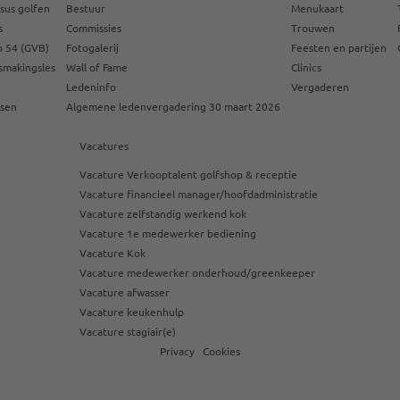
sus golfen
Bestuur
Menukaart
s
Commissies
Trouwen
 54 (GVB)
Fotogalerij
Feesten en partijen
smakingsles
Wall of Fame
Clinics
Ledeninfo
Vergaderen
ssen
Algemene ledenvergadering 30 maart 2026
Vacatures
Vacature Verkooptalent golfshop & receptie
Vacature financieel manager/hoofdadministratie
Vacature zelfstandig werkend kok
Vacature 1e medewerker bediening
Vacature Kok
Vacature medewerker onderhoud/greenkeeper
Vacature afwasser
Vacature keukenhulp
Vacature stagiair(e)
Privacy
Cookies