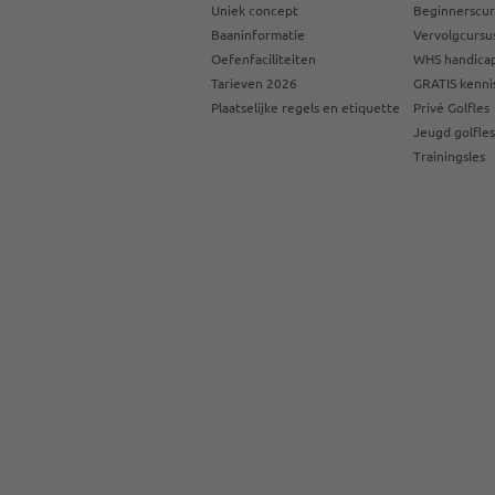
Uniek concept
Beginnerscur
Baaninformatie
Vervolgcursu
Oefenfaciliteiten
WHS handicap
Tarieven 2026
GRATIS kenni
Plaatselijke regels en etiquette
Privé Golfles
Jeugd golfle
Trainingsles