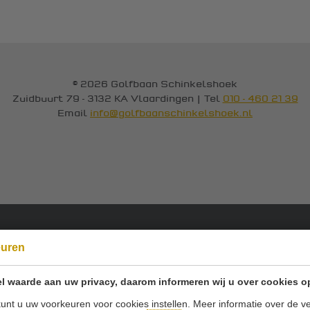
© 2026 Golfbaan Schinkelshoek
Zuidbuurt 79 - 3132 KA Vlaardingen
|
Tel
010 - 460 21 39
Email
info@golfbaanschinkelshoek.nl
Onze sponsoren:
euren
l waarde aan uw privacy, daarom informeren wij u over cookies o
unt u uw voorkeuren voor cookies instellen. Meer informatie over de ve