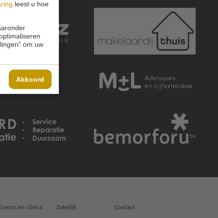
aring
leest u hoe
waaronder
 optimaliseren
ellingen" om uw
Akkoord
Events en clinics
Zakelijk
Contact