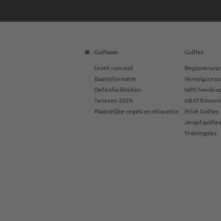
Golfbaan
Golfles
Uniek concept
Beginnerscur
Baaninformatie
Vervolgcursu
Oefenfaciliteiten
WHS handicap
Tarieven 2026
GRATIS kenni
Plaatselijke regels en etiquette
Privé Golfles
Jeugd golfle
Trainingsles