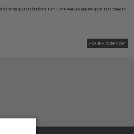
eid door de golfprofessionals en kunt u werken aan uw golfvaardigheden.
AGENDA OVERZICHT