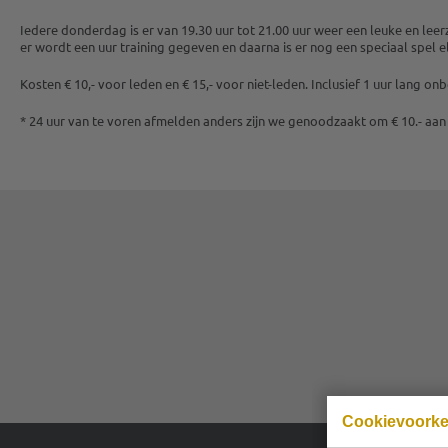
Iedere donderdag is er van 19.30 uur tot 21.00 uur weer een leuke en le
er wordt een uur training gegeven en daarna is er nog een speciaal spel e
Kosten € 10,- voor leden en € 15,- voor niet-leden. Inclusief 1 uur lang o
* 24 uur van te voren afmelden anders zijn we genoodzaakt om € 10.- aan
Cookievoork