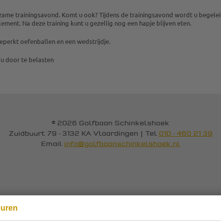
erzame trainingsavond. Komt u ook? Tijdens de trainingsavond wordt u begel
lement. Na deze training kunt u gezellig nog een hapje blijven eten.
nbeperkt oefenballen en een wedstrijdje.
 u door te belasten
© 2026 Golfbaan Schinkelshoek
Zuidbuurt 79 - 3132 KA Vlaardingen
|
Tel
010 - 460 21 39
Email
info@golfbaanschinkelshoek.nl
euren