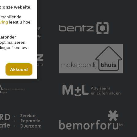
p onze website.
rschillende
aring
leest u hoe
waaronder
 optimaliseren
ellingen" om uw
Akkoord