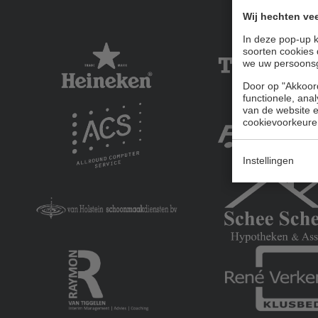
Wij hechten vee
In deze pop-up k
soorten cookies 
we uw persoons
Door op "Akkoord
functionele, ana
van de website en
cookievoorkeure
Instellingen