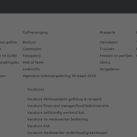
Golfvereniging
Brasserie
sus golfen
Bestuur
Menukaart
s
Commissies
Trouwen
 54 (GVB)
Fotogalerij
Feesten en partijen
smakingsles
Wall of Fame
Clinics
Ledeninfo
Vergaderen
ssen
Algemene ledenvergadering 30 maart 2026
Vacatures
Vacature Verkooptalent golfshop & receptie
Vacature financieel manager/hoofdadministratie
Vacature zelfstandig werkend kok
Vacature 1e medewerker bediening
Vacature Kok
Vacature medewerker onderhoud/greenkeeper