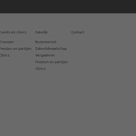
Events en clinics
Zakelijk
Contact
Trouwen
Businessclub
Feesten en partijen
Zakenlidmaatschap
Clinics
Vergaderen
Feesten en partijen
Clinics