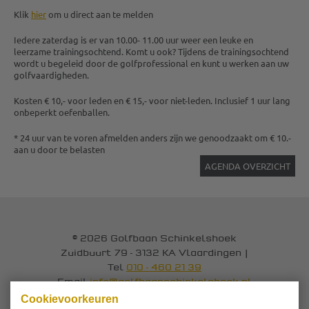
Klik
hier
om u direct aan te melden
Iedere zaterdag is er van 10.00- 11.00 uur weer een leuke en
leerzame trainingsochtend. Komt u ook? Tijdens de trainingsochtend
wordt u begeleid door de golfprofessional en kunt u werken aan uw
golfvaardigheden.
Kosten € 10,- voor leden en € 15,- voor niet-leden. Inclusief 1 uur lang
onbeperkt oefenballen.
* 24 uur van te voren afmelden anders zijn we genoodzaakt om € 10.-
aan u door te belasten
AGENDA OVERZICHT
© 2026 Golfbaan Schinkelshoek
Zuidbuurt 79 - 3132 KA Vlaardingen
|
Tel
010 - 460 21 39
Email
info@golfbaanschinkelshoek.nl
Cookievoorkeuren