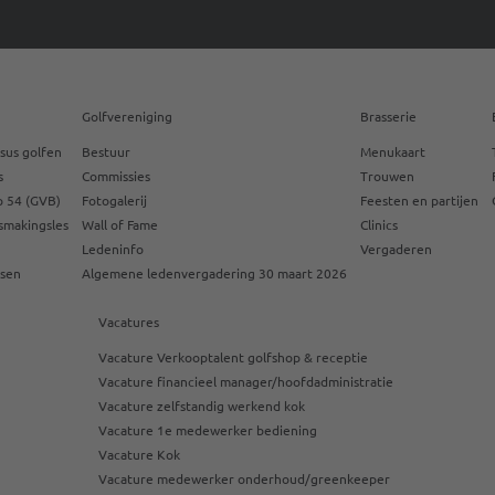
Golfvereniging
Brasserie
sus golfen
Bestuur
Menukaart
s
Commissies
Trouwen
 54 (GVB)
Fotogalerij
Feesten en partijen
smakingsles
Wall of Fame
Clinics
Ledeninfo
Vergaderen
ssen
Algemene ledenvergadering 30 maart 2026
Vacatures
Vacature Verkooptalent golfshop & receptie
Vacature financieel manager/hoofdadministratie
Vacature zelfstandig werkend kok
Vacature 1e medewerker bediening
Vacature Kok
Vacature medewerker onderhoud/greenkeeper