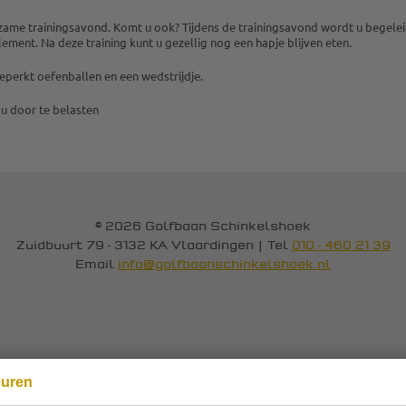
erzame trainingsavond. Komt u ook? Tijdens de trainingsavond wordt u begel
lement. Na deze training kunt u gezellig nog een hapje blijven eten.
nbeperkt oefenballen en een wedstrijdje.
 u door te belasten
© 2026 Golfbaan Schinkelshoek
Zuidbuurt 79 - 3132 KA Vlaardingen
|
Tel
010 - 460 21 39
Email
info@golfbaanschinkelshoek.nl
euren