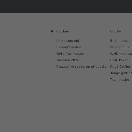
Golfbaan
Golfles
Uniek concept
Beginnerscur
Baaninformatie
Vervolgcursu
Oefenfaciliteiten
WHS handicap
Tarieven 2026
GRATIS kenni
Plaatselijke regels en etiquette
Privé Golfles
Jeugd golfle
Trainingsles