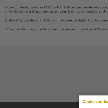
Iedere donderdag is er van 18.30 uur tot 19.30 uur weer een leuke en le
er wordt een uur training gegeven en daarna is er nog een speciaal spel e
Kosten € 10,- voor leden en € 15,- voor niet-leden. Inclusief 1 uur lang o
* 24 uur van te voren afmelden anders zijn we genoodzaakt om € 10.- aan
Cookievoork