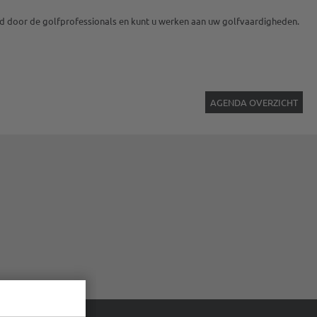
eid door de golfprofessionals en kunt u werken aan uw golfvaardigheden.
AGENDA OVERZICHT