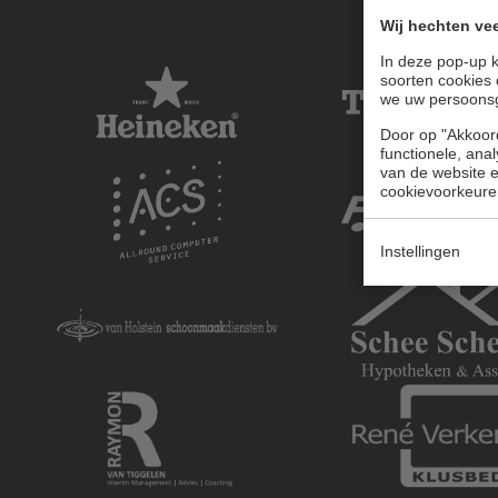
Wij hechten vee
In deze pop-up k
soorten cookies 
we uw persoons
Door op "Akkoord
functionele, ana
van de website en
cookievoorkeure
Instellingen