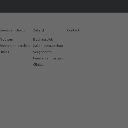
Events en clinics
Zakelijk
Contact
Trouwen
Businessclub
Feesten en partijen
Zakenlidmaatschap
Clinics
Vergaderen
Feesten en partijen
Clinics