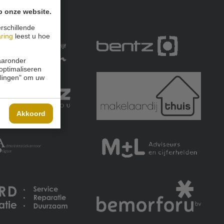
p onze website.
rschillende
aring
leest u hoe
waaronder
 optimaliseren
ellingen" om uw
Akkoord