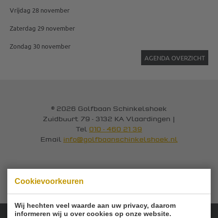
Vrijdag 28 november
Zaterdag 29 november
Zondag 30 november
AGENDA OVERZICHT
© 2026 Golfbaan Schinkelshoek
Zuidbuurt 79 - 3132 KA Vlaardingen
|
Tel
010 - 460 21 39
Email
info@golfbaanschinkelshoek.nl
Cookievoorkeuren
Wij hechten veel waarde aan uw privacy, daarom
informeren wij u over cookies op onze website.