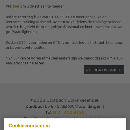
Klik
hier
om u direct aan te melden
Iedere zaterdag is er van 10.00- 11.00 uur weer een leuke en
leerzame trainingsochtend. Komt u ook? Tijdens de trainingsochtend
wordt u begeleid door de golfprofessional en kunt u werken aan uw
golfvaardigheden.
Kosten € 10,- voor leden en € 15,- voor niet-leden. Inclusief 1 uur lang
onbeperkt oefenballen.
* 24 uur van te voren afmelden anders zijn we genoodzaakt om € 10.-
aan u door te belasten
AGENDA OVERZICHT
© 2026 Golfbaan Schinkelshoek
Zuidbuurt 79 - 3132 KA Vlaardingen
|
Tel
010 - 460 21 39
Email
info@golfbaanschinkelshoek.nl
Cookievoorkeuren