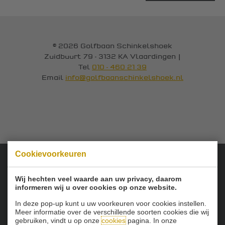
© 2026 Golfbaan Schinkelshoek
Zuidbuurt 79 - 3132 KA Vlaardingen
|
Tel
010 - 460 21 39
Email
info@golfbaanschinkelshoek.nl
Cookievoorkeuren
Onze sponsoren:
Wij hechten veel waarde aan uw privacy, daarom
informeren wij u over cookies op onze website.
In deze pop-up kunt u uw voorkeuren voor cookies instellen.
Meer informatie over de verschillende soorten cookies die wij
gebruiken, vindt u op onze
cookies
pagina. In onze