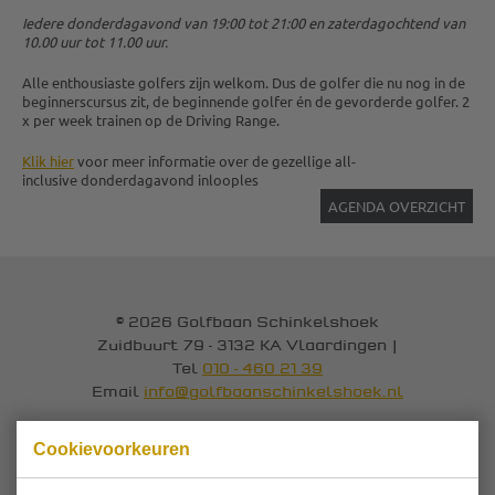
Iedere donderdagavond van 19:00 tot 21:00 en zaterdagochtend van
10.00 uur tot 11.00 uur.
Alle enthousiaste golfers zijn welkom. Dus de golfer die nu nog in de
beginnerscursus zit, de beginnende golfer én de gevorderde golfer. 2
x per week trainen op de Driving Range.
Klik hier
voor meer informatie over de gezellige all-
inclusive donderdagavond inlooples
AGENDA OVERZICHT
© 2026 Golfbaan Schinkelshoek
Zuidbuurt 79 - 3132 KA Vlaardingen
|
Tel
010 - 460 21 39
Email
info@golfbaanschinkelshoek.nl
Cookievoorkeuren