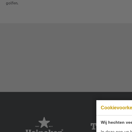
golfen.
Cookievoork
Wij hechten vee
In deze pop-up k