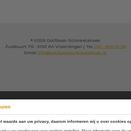
© 2026 Golfbaan Schinkelshoek
Zuidbuurt 79 - 3132 KA Vlaardingen
|
Tel
010 - 460 21 39
Email
info@golfbaanschinkelshoek.nl
euren
Onze sponsoren:
l waarde aan uw privacy, daarom informeren wij u over cookies o
unt u uw voorkeuren voor cookies instellen. Meer informatie over de ve