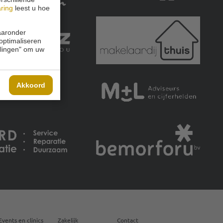
aring
leest u hoe
waaronder
 optimaliseren
ellingen" om uw
Akkoord
Events en clinics
Zakelijk
Contact