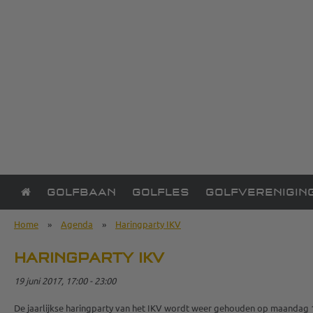
GOLFBAAN
GOLFLES
GOLFVERENIGIN
Home
»
Agenda
»
Haringparty IKV
HARINGPARTY IKV
19 juni 2017, 17:00 - 23:00
De jaarlijkse haringparty van het IKV wordt weer gehouden op maandag 19 j