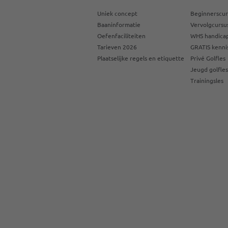
Uniek concept
Beginnerscur
Baaninformatie
Vervolgcursu
Oefenfaciliteiten
WHS handicap
Tarieven 2026
GRATIS kenni
Plaatselijke regels en etiquette
Privé Golfles
Jeugd golfle
Trainingsles