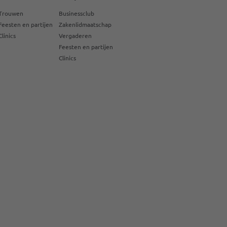
Trouwen
Businessclub
Feesten en partijen
Zakenlidmaatschap
Clinics
Vergaderen
Feesten en partijen
Clinics