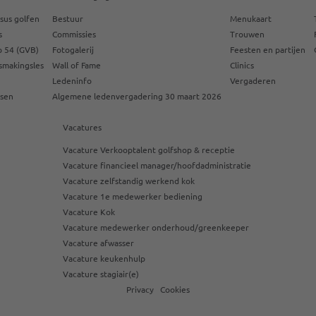
sus golfen
Bestuur
Menukaart
s
Commissies
Trouwen
 54 (GVB)
Fotogalerij
Feesten en partijen
smakingsles
Wall of Fame
Clinics
Ledeninfo
Vergaderen
ssen
Algemene ledenvergadering 30 maart 2026
Vacatures
Vacature Verkooptalent golfshop & receptie
Vacature financieel manager/hoofdadministratie
Vacature zelfstandig werkend kok
Vacature 1e medewerker bediening
Vacature Kok
Vacature medewerker onderhoud/greenkeeper
Vacature afwasser
Vacature keukenhulp
Vacature stagiair(e)
Privacy
Cookies