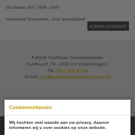
02 oktober 2017, 14:00 - 23:59
Invitational Tournament... (voor genodigden)
AGENDA OVERZICHT
© 2026 Golfbaan Schinkelshoek
Zuidbuurt 79 - 3132 KA Vlaardingen
|
Tel
010 - 460 21 39
Email
info@golfbaanschinkelshoek.nl
Cookievoorkeuren
Wij hechten veel waarde aan uw privacy, daarom
informeren wij u over cookies op onze website.
Onze sponsoren: