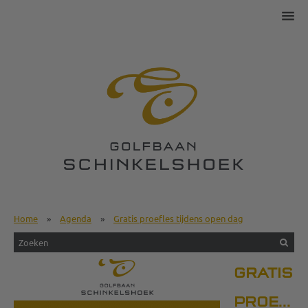
Home
»
Agenda
»
Gratis proefles tijdens open dag
GRATIS
PROEFL