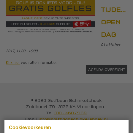
TIJDENS
OPEN
DAG
01 oktober
2017, 11:00 - 16:00
Klik hier
voor alle informatie.
AGENDA OVERZICHT
© 2026 Golfbaan Schinkelshoek
Zuidbuurt 79 - 3132 KA Vlaardingen
|
Tel
010 - 460 21 39
Email
info@golfbaanschinkelshoek.nl
Cookievoorkeuren