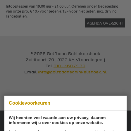
Inlooplessen van 19.00 uur - 21.00 uur. Oefenen onder begeleiding
van onze pro. € 10,- voor leden € 15,- voor niet leden, incl. driving
rangeballen.
AGENDA OVERZICHT
© 2026 Golfbaan Schinkelshoek
Zuidbuurt 79 - 3132 KA Vlaardingen
|
Tel
010 - 460 21 39
Email
info@golfbaanschinkelshoek.nl
Cookievoorkeuren
Wij hechten veel waarde aan uw privacy, daarom
informeren wij u over cookies op onze website.
Onze sponsoren: