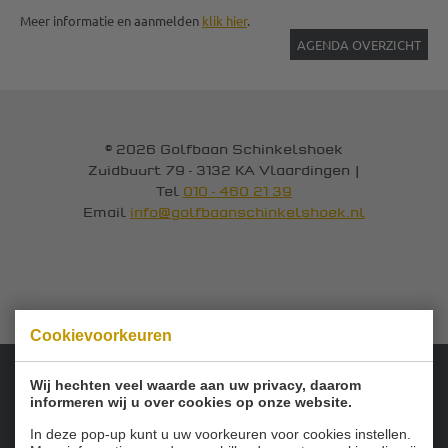
Meer informatie en aanmelden
klik hier
.
AGENDA OVERZICHT
© 2026 Golfbaan Schinkelshoek
Zuidbuurt 79 - 3132 KA Vlaardingen
|
Tel
010 - 460 21 39
Email
info@golfbaanschinkelshoek.nl
Cookievoorkeuren
Wij hechten veel waarde aan uw privacy, daarom
informeren wij u over cookies op onze website.
Onze sponsoren:
In deze pop-up kunt u uw voorkeuren voor cookies instellen.