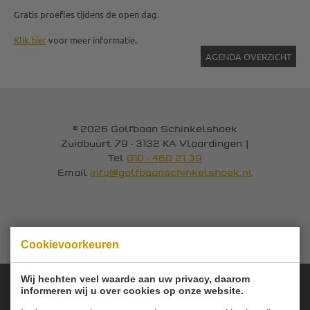
Gratis proefles tijdens de open dag.
Klik hier
voor meer informatie.
AGENDA OVERZICHT
© 2026 Golfbaan Schinkelshoek
Zuidbuurt 79 - 3132 KA Vlaardingen
|
Tel
010 - 460 21 39
Email
info@golfbaanschinkelshoek.nl
Cookievoorkeuren
Wij hechten veel waarde aan uw privacy, daarom
informeren wij u over cookies op onze website.
Onze sponsoren: