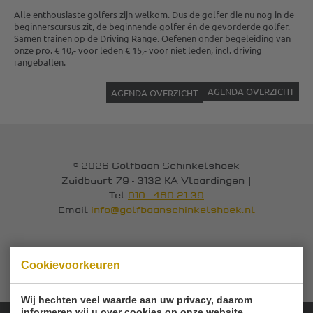
Alle enthousiaste golfers zijn welkom. Dus de golfer die nu nog in de
beginnerscursus zit, de beginnende golfer én de gevorderde golfer.
Samen trainen op de Driving Range. Oefenen onder begeleiding van
onze pro. € 10,- voor leden € 15,- voor niet leden, incl. driving
rangeballen.
AGENDA OVERZICHT
AGENDA OVERZICHT
© 2026 Golfbaan Schinkelshoek
Zuidbuurt 79 - 3132 KA Vlaardingen
|
Tel
010 - 460 21 39
Email
info@golfbaanschinkelshoek.nl
Cookievoorkeuren
Wij hechten veel waarde aan uw privacy, daarom
informeren wij u over cookies op onze website.