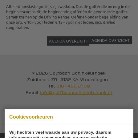
Alle enthousiaste golfers zijn welkom. Dus de golfer die nu nog in de
beginnerscursus zit, de beginnende golfer én de gevorderde golfer.
Samen trainen op de Driving Range. Oefenen onder begeleiding van
onze pro. € 10,- voor leden € 15,- voor niet leden, incl. driving
rangeballen.
AGENDA OVERZICHT
AGENDA OVERZICHT
© 2026 Golfbaan Schinkelshoek
Zuidbuurt 79 - 3132 KA Vlaardingen
|
Tel
010 - 460 21 39
Email
info@golfbaanschinkelshoek.nl
Cookievoorkeuren
Wij hechten veel waarde aan uw privacy, daarom
informeren wij u over cookies op onze website.