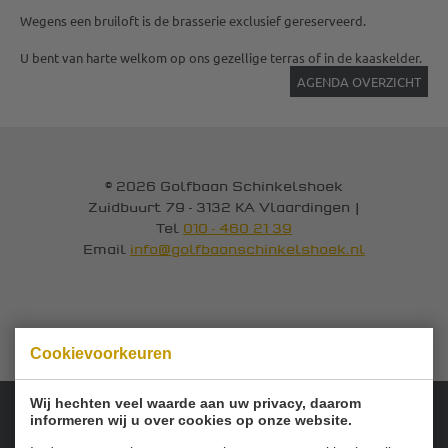
Wegens een bruiloft is de brasserie exclusief gereserveerd.
U bent van harte welkom op ons gezellige terras of in de kaaskelder.
AGENDA OVERZICHT
© 2026 Golfbaan Schinkelshoek
Zuidbuurt 79 - 3132 KA Vlaardingen
|
Tel
010 - 460 21 39
Email
info@golfbaanschinkelshoek.nl
Cookievoorkeuren
Wij hechten veel waarde aan uw privacy, daarom
informeren wij u over cookies op onze website.
Onze sponsoren: