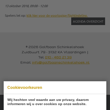
13 oktober 2018, 09:00 - 12:00
Spelers let op:
klik hier voor de voorlopige flightindeling.
AGENDA OVERZICHT
© 2026 Golfbaan Schinkelshoek
Zuidbuurt 79 - 3132 KA Vlaardingen
|
Tel
010 - 460 21 39
Email
info@golfbaanschinkelshoek.nl
Cookievoorkeuren
Wij hechten veel waarde aan uw privacy, daarom
informeren wij u over cookies op onze website.
Onze sponsoren: