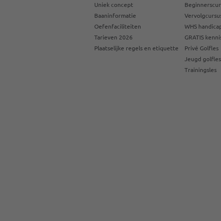
Uniek concept
Beginnerscur
Baaninformatie
Vervolgcursu
Oefenfaciliteiten
WHS handicap
Tarieven 2026
GRATIS kenni
Plaatselijke regels en etiquette
Privé Golfles
Jeugd golfle
Trainingsles