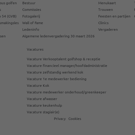
sus golfen
Bestuur
Menukaart
s
Commissies
Trouwen
 54 (GVB)
Fotogalerij
Feesten en partijen
smakingsles
Wall of Fame
Clinics
Ledeninfo
Vergaderen
ssen
Algemene ledenvergadering 30 maart 2026
Vacatures
Vacature Verkooptalent golfshop & receptie
Vacature financieel manager/hoofdadministratie
Vacature zelfstandig werkend kok
Vacature 1e medewerker bediening
Vacature Kok
Vacature medewerker onderhoud/greenkeeper
Vacature afwasser
Vacature keukenhulp
Vacature stagiair(e)
Privacy
Cookies