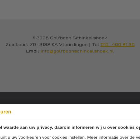
© 2026 Golfbaan Schinkelshoek
Zuidbuurt 79 - 3132 KA Vlaardingen
|
Tel
010 - 460 21 39
Email
info@golfbaanschinkelshoek.nl
Onze sponsoren:
euren
l waarde aan uw privacy, daarom informeren wij u over cookies o
unt u uw voorkeuren voor cookies instellen. Meer informatie over de ve