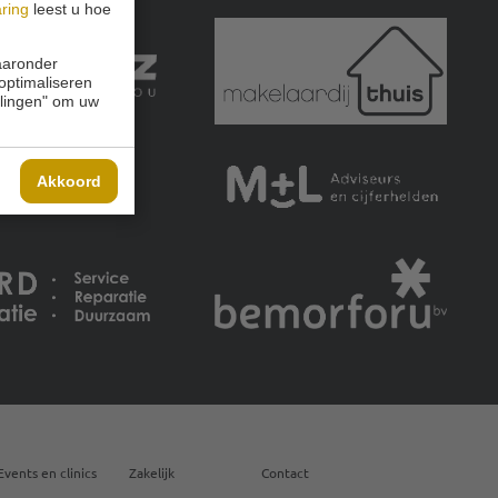
aring
leest u hoe
waaronder
 optimaliseren
ellingen" om uw
Akkoord
Events en clinics
Zakelijk
Contact