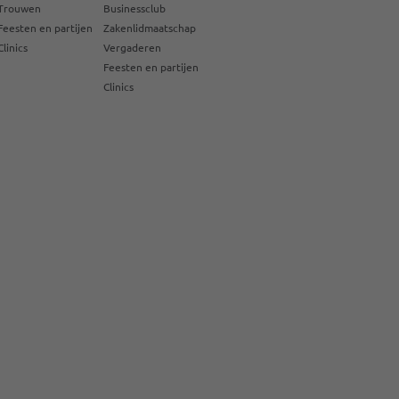
Trouwen
Businessclub
Feesten en partijen
Zakenlidmaatschap
Clinics
Vergaderen
Feesten en partijen
Clinics