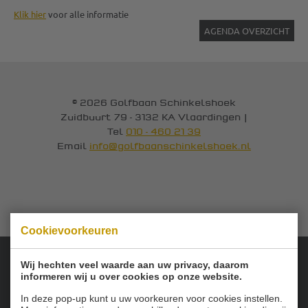
Klik hier
voor alle informatie
AGENDA OVERZICHT
© 2026 Golfbaan Schinkelshoek
Zuidbuurt 79 - 3132 KA Vlaardingen
|
Tel
010 - 460 21 39
Email
info@golfbaanschinkelshoek.nl
Cookievoorkeuren
Wij hechten veel waarde aan uw privacy, daarom
informeren wij u over cookies op onze website.
Onze sponsoren:
In deze pop-up kunt u uw voorkeuren voor cookies instellen.