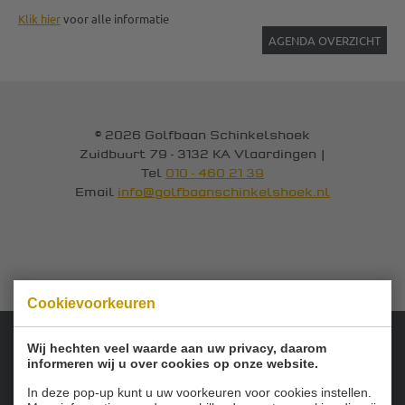
Klik hier
voor alle informatie
AGENDA OVERZICHT
© 2026 Golfbaan Schinkelshoek
Zuidbuurt 79 - 3132 KA Vlaardingen
|
Tel
010 - 460 21 39
Email
info@golfbaanschinkelshoek.nl
Cookievoorkeuren
Wij hechten veel waarde aan uw privacy, daarom
informeren wij u over cookies op onze website.
Onze sponsoren:
In deze pop-up kunt u uw voorkeuren voor cookies instellen.